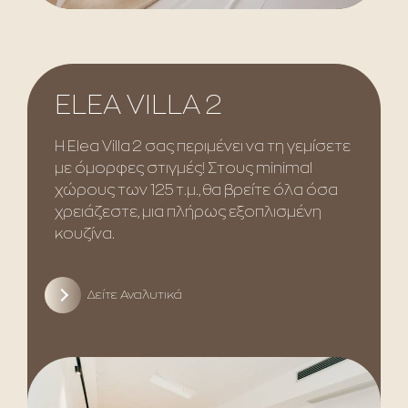
ELEA VILLA 2
Η Elea Villa 2 σας περιμένει να τη γεμίσετε
με όμορφες στιγμές! Στους minimal
χώρους των 125 τ.μ., θα βρείτε όλα όσα
χρειάζεστε, μια πλήρως εξοπλισμένη
κουζίνα.
Δείτε Αναλυτικά