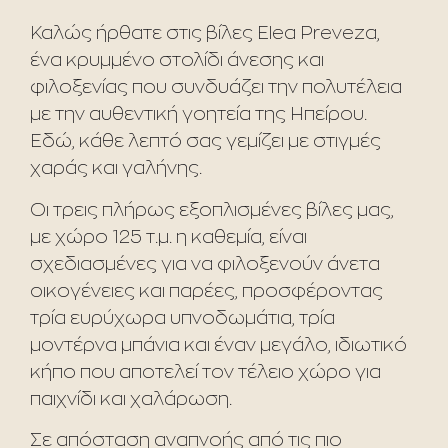
Καλώς ήρθατε στις βίλες Elea Preveza,
ένα κρυμμένο στολίδι άνεσης και
φιλοξενίας που συνδυάζει την πολυτέλεια
με την αυθεντική γοητεία της Ηπείρου.
Εδώ, κάθε λεπτό σας γεμίζει με στιγμές
χαράς και γαλήνης.
Οι τρεις πλήρως εξοπλισμένες βίλες μας,
με χώρο 125 τ.μ. η καθεμία, είναι
σχεδιασμένες για να φιλοξενούν άνετα
οικογένειες και παρέες, προσφέροντας
τρία ευρύχωρα υπνοδωμάτια, τρία
μοντέρνα μπάνια και έναν μεγάλο, ιδιωτικό
κήπο που αποτελεί τον τέλειο χώρο για
παιχνίδι και χαλάρωση.
Σε απόσταση αναπνοής από τις πιο