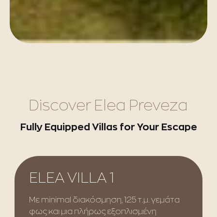
Discover Elea Preveza
Fully Equipped Villas for Your Escape
ELEA VILLA 1
Με minimal διακόσμηση, 125 τ.μ. γεμάτα
φως και μια πλήρως εξοπλισμένη