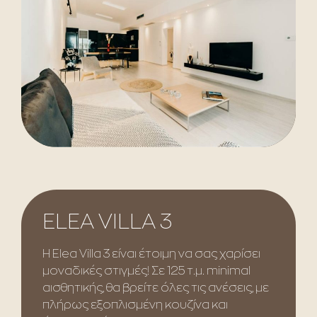
ELEA VILLA 3
Η Elea Villa 3 είναι έτοιμη να σας χαρίσει
μοναδικές στιγμές! Σε 125 τ.μ. minimal
αισθητικής, θα βρείτε όλες τις ανέσεις, με
πλήρως εξοπλισμένη κουζίνα και