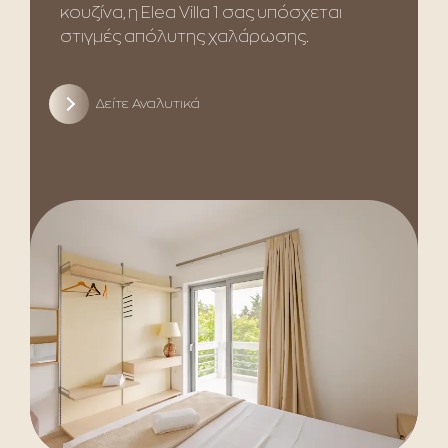
κουζίνα, η Elea Villa 1 σας υπόσχεται
στιγμές απόλυτης χαλάρωσης.
Δείτε Αναλυτικά